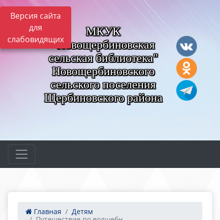
Версия сайта
для
МКУК
слабовидящих
"Новощербиновская
сельская библиотека"
Новощербиновского
сельского поселения
Щербиновского района
Главная
Детям
Путешествие по волшебн...