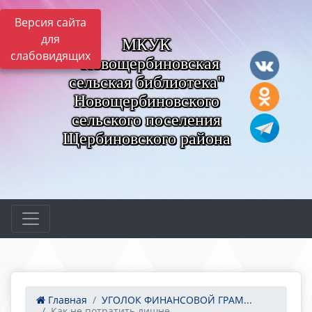
Версия сайта
для
МКУК
слабовидящих
"Новощербиновская
сельская библиотека"
Новощербиновского
сельского поселения
Щербиновского района
Главная
УГОЛОК ФИНАНСОВОЙ ГРАМ...
Как не потратить лишне...