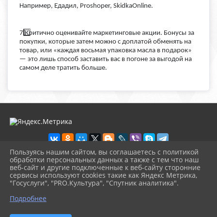
Например, Едадил, Proshoper, SkidkaOnline.
7️
Критично оценивайте маркетинговые акции. Бонусы за
покупки, которые затем можно с доплатой обменять на
товар, или «каждая восьмая упаковка масла в подарок»
— это лишь способ заставить вас в погоне за выгодой на
самом деле тратить больше.
Пользуясь нашим сайтом, вы соглашаетесь с политикой
обработки персональных данных а также с тем что наш
веб-сайт и другие подключенные к веб-сайту сторонние
2026 г. novosb.sherbok.ru
сервисы используют cookies такие как Яндекс Метрика,
Вход
"Госуслуги", "PRO.Культура", "Спутник аналитика".
Карта сайта
^
Политика обработки персональных данных
Подробнее
Сделано на KubCMS