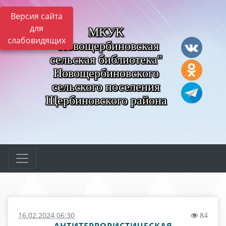
Версия сайта
для
МКУК
слабовидящих
"Новощербиновская
сельская библиотека"
Новощербиновского
сельского поселения
Щербиновского района
16.02.2024 06:30
84