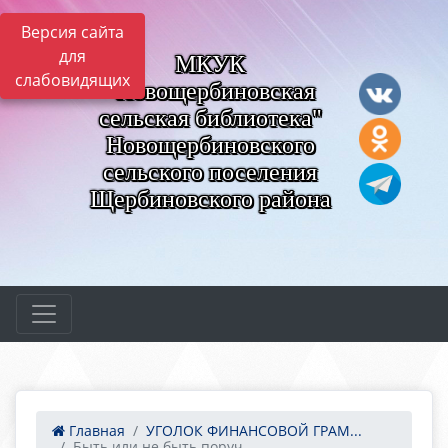
Версия сайта
для
МКУК
слабовидящих
"Новощербиновская
сельская библиотека"
Новощербиновского
сельского поселения
Щербиновского района
Главная
УГОЛОК ФИНАНСОВОЙ ГРАМ...
Быть или не быть поруч...