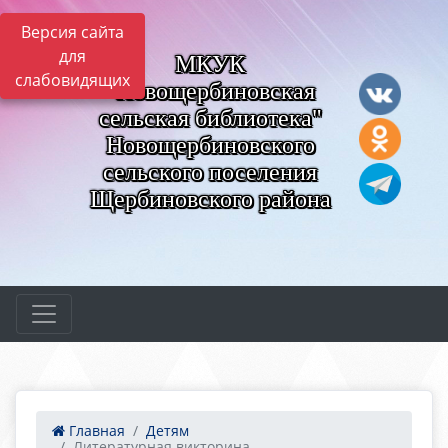
Версия сайта
для
МКУК
слабовидящих
"Новощербиновская
сельская библиотека"
Новощербиновского
сельского поселения
Щербиновского района
Главная
Детям
Литературная викторина...