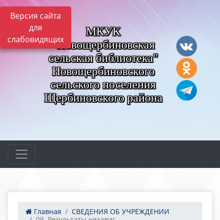
Версия сайта
для
МКУК
слабовидящих
"Новощербиновская
сельская библиотека"
Новощербиновского
сельского поселения
Щербиновского района
Главная
СВЕДЕНИЯ ОБ УЧРЕЖДЕНИИ
09. Результаты независ...