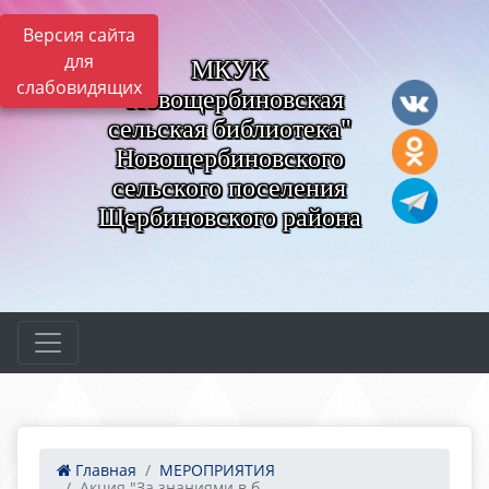
Версия сайта
для
МКУК
слабовидящих
"Новощербиновская
сельская библиотека"
Новощербиновского
сельского поселения
Щербиновского района
Главная
МЕРОПРИЯТИЯ
Акция "За знаниями в б...