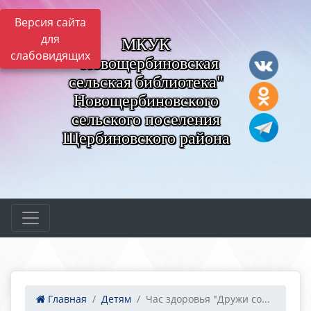
Версия сайта
для
МКУК
слабовидящих
"Новощербиновская
сельская библиотека"
Новощербиновского
сельского поселения
Щербиновского района
Главная
Детям
Час здоровья "Дружи со...