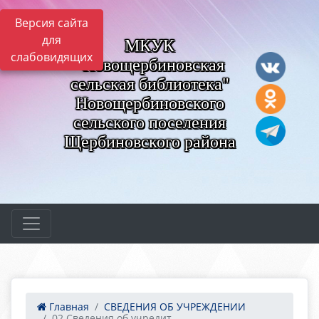
Версия сайта
для
МКУК
слабовидящих
"Новощербиновская
сельская библиотека"
Новощербиновского
сельского поселения
Щербиновского района
Главная
СВЕДЕНИЯ ОБ УЧРЕЖДЕНИИ
02.Сведения об учредит...