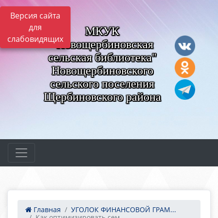
Версия сайта
для
МКУК
слабовидящих
"Новощербиновская
сельская библиотека"
Новощербиновского
сельского поселения
Щербиновского района
Главная
УГОЛОК ФИНАНСОВОЙ ГРАМ...
Как оптимизировать сем...