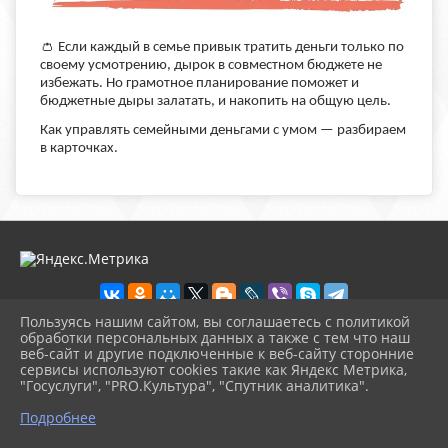
👛
Если каждый в семье привык тратить деньги только по
своему усмотрению, дырок в совместном бюджете не
избежать. Но грамотное планирование поможет и
бюджетные дыры залатать, и накопить на общую цель.
Как управлять семейными деньгами с умом — разбираем
в карточках.
Пользуясь нашим сайтом, вы соглашаетесь с политикой
обработки персональных данных а также с тем что наш
веб-сайт и другие подключенные к веб-сайту сторонние
2026 г. novosb.sherbok.ru
сервисы используют cookies такие как Яндекс Метрика,
Вход
"Госуслуги", "PRO.Культура", "Спутник аналитика".
Карта сайта
^
Политика обработки персональных данных
Подробнее