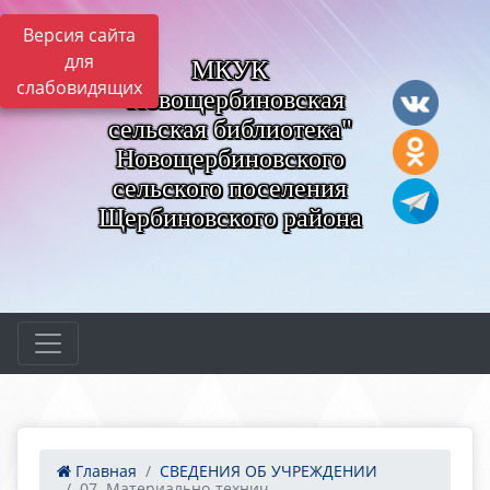
Версия сайта
для
МКУК
слабовидящих
"Новощербиновская
сельская библиотека"
Новощербиновского
сельского поселения
Щербиновского района
Главная
СВЕДЕНИЯ ОБ УЧРЕЖДЕНИИ
07. Материально-технич...