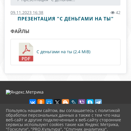
09.11.2023 16:38
42
ПРЕЗЕНТАЦИЯ "С ДЕНЬГАМИ НА ТЫ"
ФАЙЛЫ
С деньгами на ты (2.4 MiB)
Пользуясь нашим сайтом, вы соглашаетесь с политикой
обработки персональных данных а также с тем что наш
веб-сайт и другие подключенные к веб-сайту сторонние
2026 г. novosb.sherbok.ru
сервисы используют cookies такие как Яндекс Метрика,
Вход
"Госуслуги", "PRO.Культура", "Спутник аналитика".