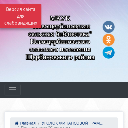
Версия сайта
для
МКУК
слабовидящих
"Новощербиновская
сельская библиотека"
Новощербиновского
сельского поселения
Щербиновского района
Главная
УГОЛОК ФИНАНСОВОЙ ГРАМ...
Презентация "С деньгам...