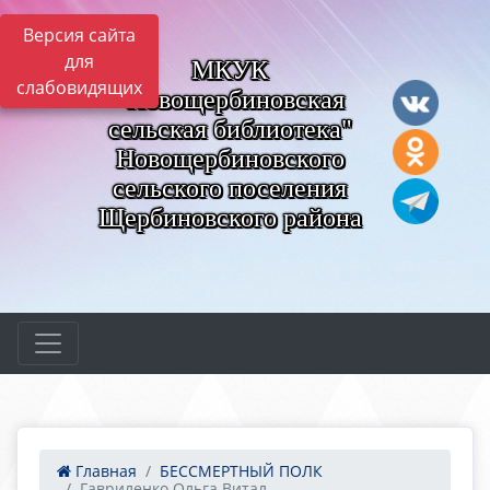
Версия сайта
для
МКУК
слабовидящих
"Новощербиновская
сельская библиотека"
Новощербиновского
сельского поселения
Щербиновского района
Главная
БЕССМЕРТНЫЙ ПОЛК
Гавриленко Ольга Витал...