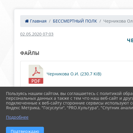
Главная
БЕССМЕРТНЫЙ ПОЛК
Черникова Оль
02.05.2020 07:03
Ч
ФАЙЛЫ
Черникова О.И. (230.7 KiB)
Пользуясь нашим сайтом, вы соглашаетесь с политикой обра
персональных данных а также с тем что наш веб-сайт и друг
подключенные к веб-сайту сторонние сервисы используют co
Яндекс Метрика, "Госуслуги", "PRO.Культура", "Спутник анали
Подробнее
Подтверждаю