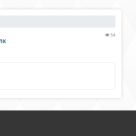
54
ЛК