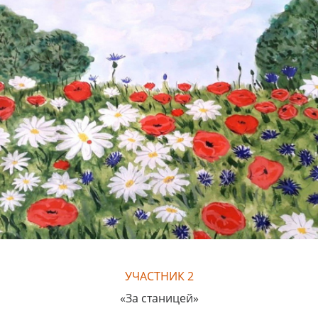
УЧАСТНИК 2
«За станицей»