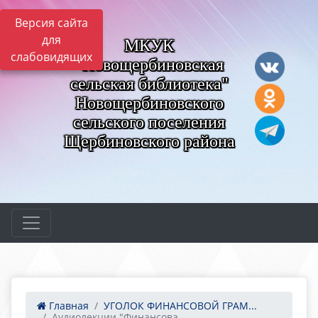
Версия сайта
для
МКУК
слабовидящих
"Новощербиновская
сельская библиотека"
Новощербиновского
сельского поселения
Щербиновского района
Главная
УГОЛОК ФИНАНСОВОЙ ГРАМ...
Аудиолекции "Финансова...