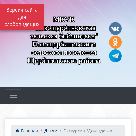
Версия сайта
для
МКУК
слабовидящих
"Новощербиновская
сельская библиотека"
Новощербиновского
сельского поселения
Щербиновского района
Главная
Детям
Экскурсия "Дом, где жи...