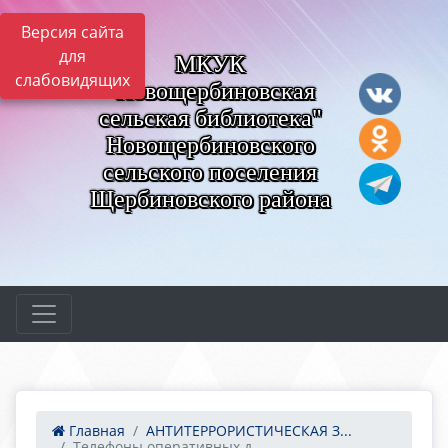
Версия сайта
для
МКУК
слабовидящих
"Новощербиновская
сельская библиотека"
Новощербиновского
сельского поселения
Щербиновского района
Главная
АНТИТЕРРОРИСТИЧЕСКАЯ З...
Телефоны оперативных д...