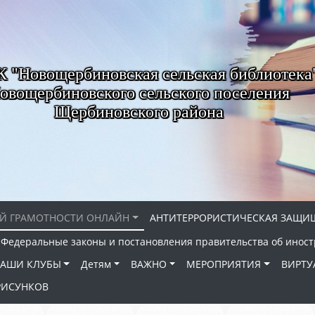
"Новощербиновская сельская библиотека
овощербиновского сельского поселения
Щербиновского района
Й ГРАМОТНОСТИ ОНЛАЙН
АНТИТЕРРОРИСТИЧЕСКАЯ ЗАЩИ
Федеральные законы и постановления правительства об иност
АШИ КЛУБЫ
Детям
ВАЖНО
МЕРОПРИЯТИЯ
ВИРТУ
РИСУНКОВ