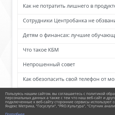
Как не потратить лишнего в продук
Сотрудники Центробанка не обзван
Детям о финансах: лучшие обучающ
Что такое КБМ
Непрошенный совет
Как обезопасить свой телефон от 
Как купить билеты в интернете и н
Пользуясь нашим сайтом, вы соглашаетесь с политикой обра
персональных данных а также с тем что наш веб-сайт и друг
подключенные к веб-сайту сторонние сервисы используют co
Яндекс Метрика, "Госуслуги", "PRO.Культура", "Спутник анали
1
2
3
4
»
Подробнее