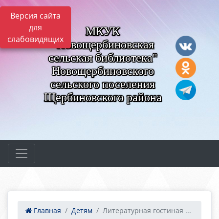
Версия сайта
для
МКУК
слабовидящих
"Новощербиновская
сельская библиотека"
Новощербиновского
сельского поселения
Щербиновского района
Главная
Детям
Литературная гостиная ...