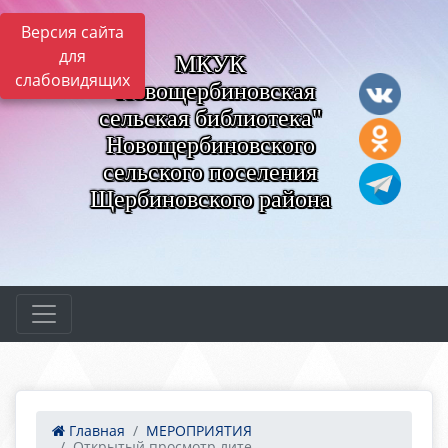
Версия сайта
для
МКУК
слабовидящих
"Новощербиновская
сельская библиотека"
Новощербиновского
сельского поселения
Щербиновского района
Главная
МЕРОПРИЯТИЯ
Открытый просмотр лите...