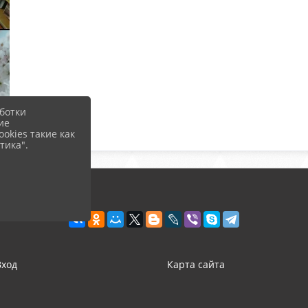
ботки
ие
okies такие как
тика".
Вход
Карта сайта