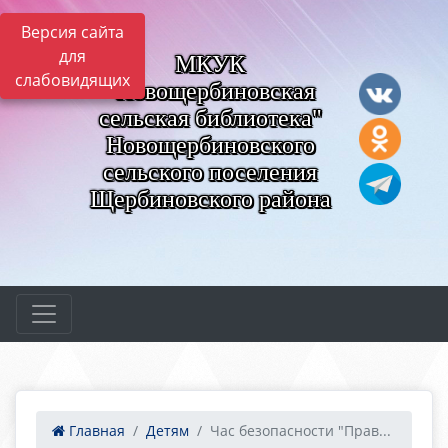
Версия сайта
для
МКУК
слабовидящих
"Новощербиновская
сельская библиотека"
Новощербиновского
сельского поселения
Щербиновского района
Главная
Детям
Час безопасности "Прав...