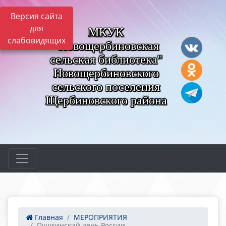
Версия сайта
для
МКУК
слабовидящих
"Новощербиновская
сельская библиотека"
Новощербиновского
сельского поселения
Щербиновского района
Главная
МЕРОПРИЯТИЯ
Пушкинский день России