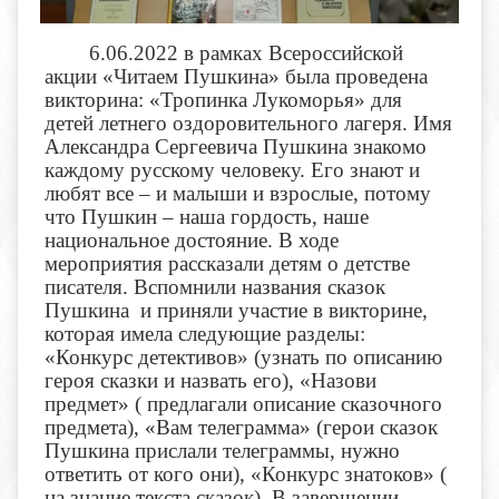
6.06.2022 в рамках Всероссийской
акции «Читаем Пушкина» была проведена
викторина: «Тропинка Лукоморья» для
детей летнего оздоровительного лагеря. Имя
Александра Сергеевича Пушкина знакомо
каждому русскому человеку. Его знают и
любят все – и малыши и взрослые, потому
что Пушкин – наша гордость, наше
национальное достояние.
В ходе
мероприятия рассказали детям о детстве
писателя. Вспомнили названия сказок
Пушкина и приняли участие в викторине,
которая имела следующие разделы:
«Конкурс детективов» (узнать по описанию
героя сказки и назвать его), «Назови
предмет» ( предлагали описание сказочного
предмета), «Вам телеграмма» (герои сказок
Пушкина прислали телеграммы, нужно
ответить от кого они), «Конкурс знатоков» (
на знание текста сказок). В завершении