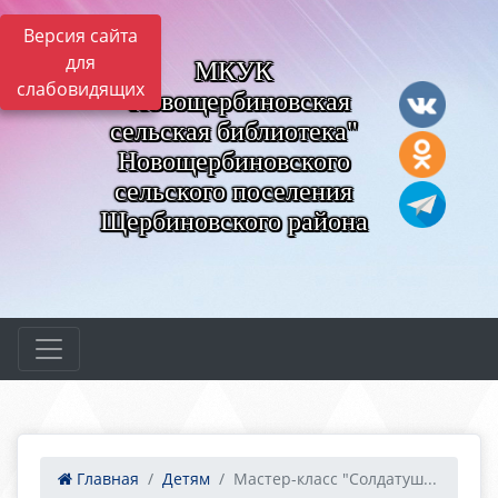
Версия сайта
для
МКУК
слабовидящих
"Новощербиновская
сельская библиотека"
Новощербиновского
сельского поселения
Щербиновского района
Главная
Детям
Мастер-класс "Солдатуш...