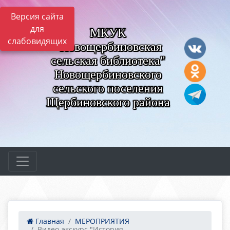
Версия сайта
для
МКУК
слабовидящих
"Новощербиновская
сельская библиотека"
Новощербиновского
сельского поселения
Щербиновского района
Главная
МЕРОПРИЯТИЯ
Видео-экскурс "История...