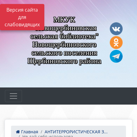
Версия сайта
для
МКУК
слабовидящих
"Новощербиновская
сельская библиотека"
Новощербиновского
сельского поселения
Щербиновского района
Главная
АНТИТЕРРОРИСТИЧЕСКАЯ З...
Не дай себя использова...