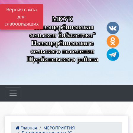
Версия сайта
для
МКУК
слабовидящих
"Новощербиновская
сельская библиотека"
Новощербиновского
сельского поселения
Щербиновского района
Главная
МЕРОПРИЯТИЯ
Патриотическая игра "С...