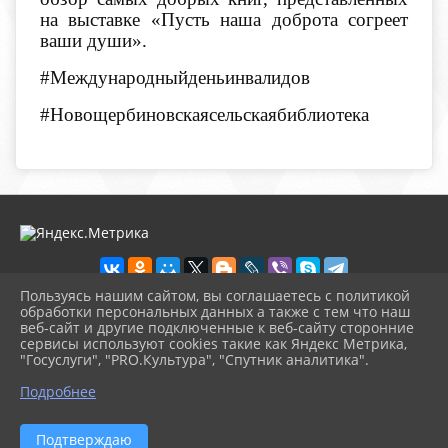
на выставке «Пусть наша доброта согреет
ваши души».
#Международныйденьинвалидов
#Новощербиновскаясельскаябиблиотека
Пользуясь нашим сайтом, вы соглашаетесь с политикой
обработки персональных данных а также с тем что наш
веб-сайт и другие подключенные к веб-сайту сторонние
2026 г. novosb.sherbok.ru
сервисы используют cookies такие как Яндекс Метрика,
Вход
"Госуслуги", "PRO.Культура", "Спутник аналитика".
Карта сайта
^
Политика обработки персональных данных
Подробнее
Сделано на KubCMS
Разработка и поддержка
Подтверждаю