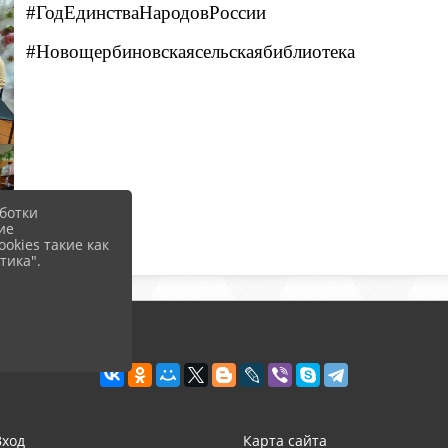
#ГодЕдинстваНародовРоссии
#Новощербиновскаясельскаябиблиотека
ботки
ие
okies такие как
тика".
Вход
Карта сайта