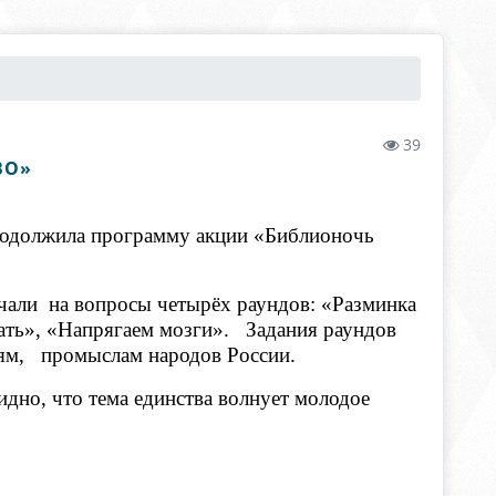
39
ВО»
родолжила программу акции «Библионочь
чали на вопросы четырёх раундов: «Разминка
мать», «Напрягаем мозги».
Задания раундов
иям, промыслам народов России.
дно, что тема единства волнует молодое