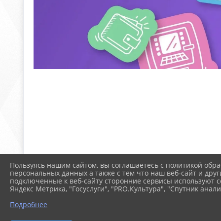
Пользуясь нашим сайтом, вы соглашаетесь с политикой обра
персональных данных а также с тем что наш веб-сайт и друг
подключенные к веб-сайту сторонние сервисы используют co
Яндекс Метрика, "Госуслуги", "PRO.Культура", "Спутник анали
Подробнее