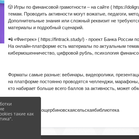
🎲 Игры по финансовой грамотности – на сайте ( https://dol
темам. Проводить активности могут вожатые, педагоги, метод
Дополнительные знания или сложный реквизит не требуются
материалы и подробный сценарий.
📲 «Финтрек» ( https://fintrack.study/) - проект Банка Росси
На онлайн-платформе есть материалы по актуальным темам
кибермошенничество, цифровой рубль, психология финансо
Форматы самые разные: вебинары, видеоролики, презентаци
на платформе постоянно проводятся челленджи, марафоны, а
кто набирает больше всего баллов за активность, может обм
ботки
ие
#УФГ2026 #Новощербиновскаясельскаябиблиотека
okies такие как
тика".