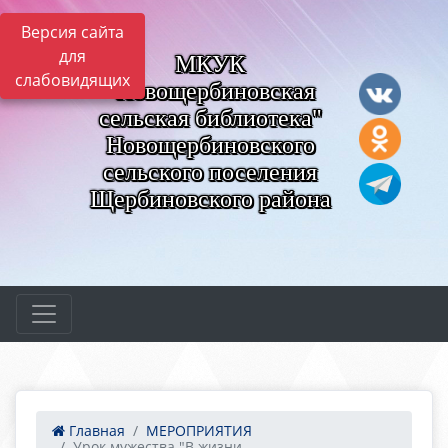
Версия сайта
для
МКУК
слабовидящих
"Новощербиновская
сельская библиотека"
Новощербиновского
сельского поселения
Щербиновского района
Главная
МЕРОПРИЯТИЯ
Урок мужества "В жизни...