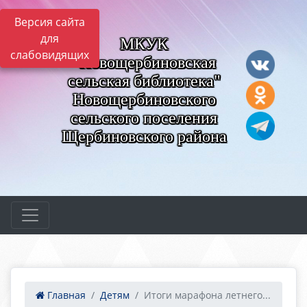
Версия сайта
для
МКУК
слабовидящих
"Новощербиновская
сельская библиотека"
Новощербиновского
сельского поселения
Щербиновского района
Главная
Детям
Итоги марафона летнего...