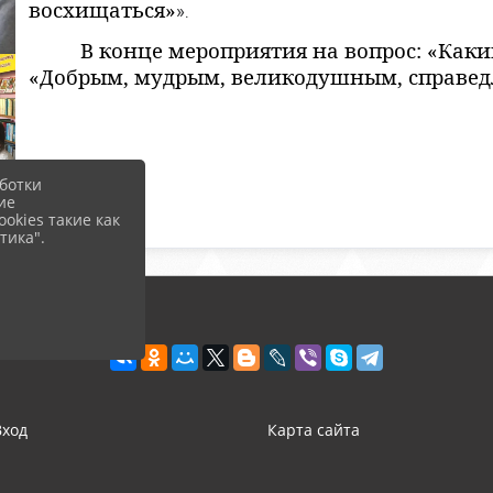
восхищаться»
».
В конце мероприятия на вопрос: «Каким
«Добрым, мудрым, великодушным, справе
ботки
ие
okies такие как
тика".
Вход
Карта сайта