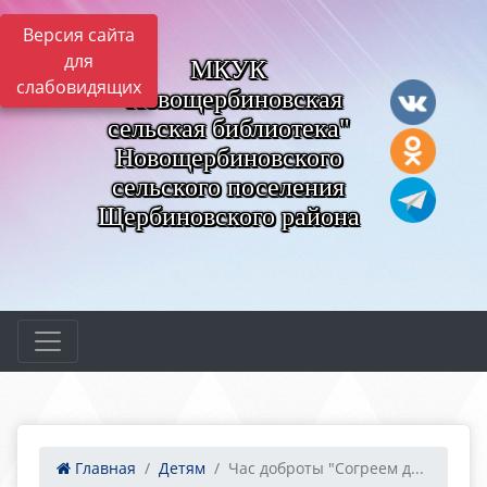
Версия сайта
для
МКУК
слабовидящих
"Новощербиновская
сельская библиотека"
Новощербиновского
сельского поселения
Щербиновского района
Главная
Детям
Час доброты "Согреем д...