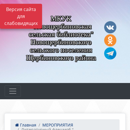
Версия сайта
для
МКУК
слабовидящих
"Новощербиновская
сельская библиотека"
Новощербиновского
сельского поселения
Щербиновского района
Главная
МЕРОПРИЯТИЯ
Литературный флешмоб "...