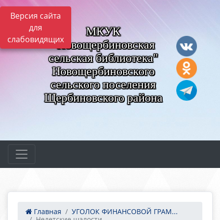
Версия сайта
для
МКУК
слабовидящих
"Новощербиновская
сельская библиотека"
Новощербиновского
сельского поселения
Щербиновского района
Главная
УГОЛОК ФИНАНСОВОЙ ГРАМ...
Недетские шалости