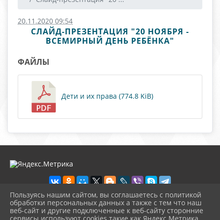
20.11.2020 09:54
СЛАЙД-ПРЕЗЕНТАЦИЯ "20 НОЯБРЯ -
ВСЕМИРНЫЙ ДЕНЬ РЕБЁНКА"
ФАЙЛЫ
Дети и их права (774.8 KiB)
Пользуясь нашим сайтом, вы соглашаетесь с политикой
обработки персональных данных а также с тем что наш
веб-сайт и другие подключенные к веб-сайту сторонние
2026 г. novosb.sherbok.ru
сервисы используют cookies такие как Яндекс Метрика,