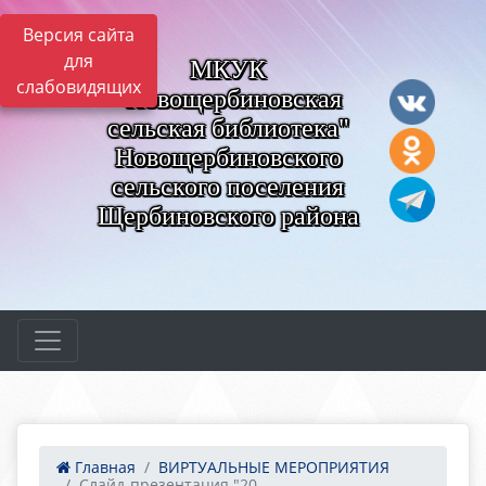
Версия сайта
для
МКУК
слабовидящих
"Новощербиновская
сельская библиотека"
Новощербиновского
сельского поселения
Щербиновского района
Главная
ВИРТУАЛЬНЫЕ МЕРОПРИЯТИЯ
Слайд-презентация "20 ...