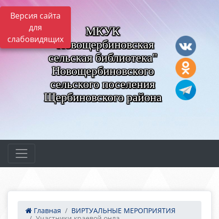
Версия сайта
для
МКУК
слабовидящих
"Новощербиновская
сельская библиотека"
Новощербиновского
сельского поселения
Щербиновского района
Главная
ВИРТУАЛЬНЫЕ МЕРОПРИЯТИЯ
Участники краевой онла...