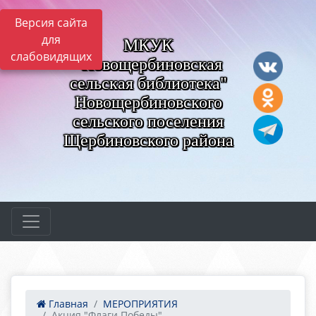
Версия сайта
для
МКУК
слабовидящих
"Новощербиновская
сельская библиотека"
Новощербиновского
сельского поселения
Щербиновского района
Главная
МЕРОПРИЯТИЯ
Акция "Флаги Победы"