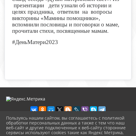
презентации дети узнали об истории и
целях праздника, ответили на вопросы
викторины «Мамины помощники»,
вспомнили пословицы и поговорки о маме,
прочитали стихи, посвященные мамам.
#ДеньМатери2023
Пользуясь нашим сайтом, вы соглашаетесь с политикой
обработки персональных данных а также с тем что наш
веб-сайт и другие подключенные к веб-сайту сторонние
2026 г. novosb.sherbok.ru
сервисы используют cookies такие как Яндекс Метрика,
Вход