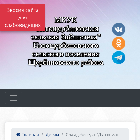
Версия сайта
для
МКУК
слабовидящих
"Новощербиновская
сельская библиотека"
Новощербиновского
сельского поселения
Щербиновского района
Главная
Детям
Слайд-беседа "Души мат...