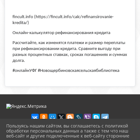
fincult.info (https://fincult.info/calc/refinansirovanie-
kredita/)
Онлайн-калькулятор рефинансирования кредита
Рассчитайте, как изменятся платежи и размер переплаты
при рефинансировании кредита. Сравните выгоду при
разных процентных ставках, сроках погашениях и суммах
долга.
#онлайнУФГ #Новощербиновскаясельскаябиблиотека
Пользуясь нашим сайтом, вы соглашаетесь с политикой
обработки персональных данных а также с тем что наш
веб-сайт и другие подключенные к веб-сайту сторонние
2026 г. novosb.sherbok.ru