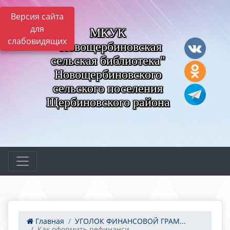
Версия сайта
для
МКУК
слабовидящих
"Новощербиновская
сельская библиотека"
Новощербиновского
сельского поселения
Щербиновского района
Главная
УГОЛОК ФИНАНСОВОЙ ГРАМ...
Как оформить рефинанси...