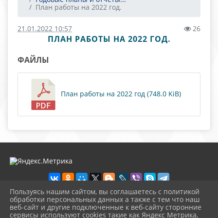
План работы на 2022 год.
21.01.2022 10:57
26
ПЛАН РАБОТЫ НА 2022 ГОД.
ФАЙЛЫ
План работы на 2022 год (748.0 KiB)
Пользуясь нашим сайтом, вы соглашаетесь с политикой
обработки персональных данных а также с тем что наш
веб-сайт и другие подключенные к веб-сайту сторонние
2026 г. novosb.sherbok.ru
сервисы используют cookies такие как Яндекс Метрика,