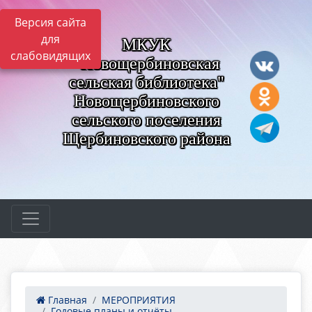
Версия сайта
для
МКУК
слабовидящих
"Новощербиновская
сельская библиотека"
Новощербиновского
сельского поселения
Щербиновского района
Главная
МЕРОПРИЯТИЯ
Годовые планы и отчёты...