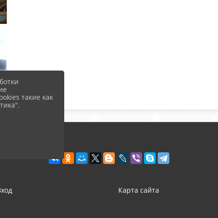
ботки
ие
okies такие как
тика".
Вход
Карта сайта