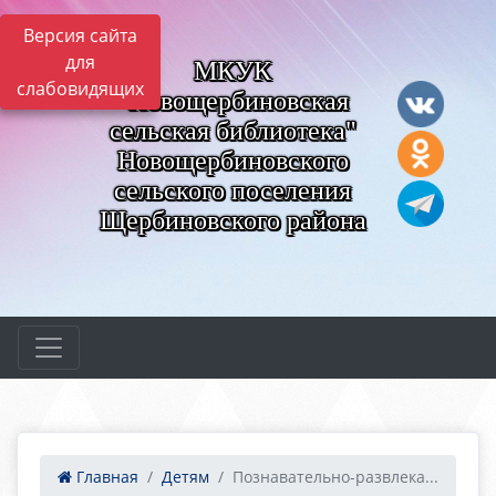
Версия сайта
для
МКУК
слабовидящих
"Новощербиновская
сельская библиотека"
Новощербиновского
сельского поселения
Щербиновского района
Главная
Детям
Познавательно-развлека...