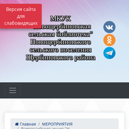
Версия сайта
для
МКУК
слабовидящих
"Новощербиновская
сельская библиотека"
Новощербиновского
сельского поселения
Щербиновского района
Главная
МЕРОПРИЯТИЯ
Всероссийская акция "Н...