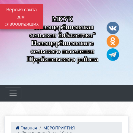
Версия сайта
для
МКУК
слабовидящих
"Новощербиновская
сельская библиотека"
Новощербиновского
сельского поселения
Щербиновского района
Главная
МЕРОПРИЯТИЯ
Фольклорный час "Как н...