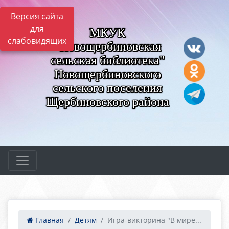
Версия сайта
для
МКУК
слабовидящих
"Новощербиновская
сельская библиотека"
Новощербиновского
сельского поселения
Щербиновского района
Главная
Детям
Игра-викторина "В мире...