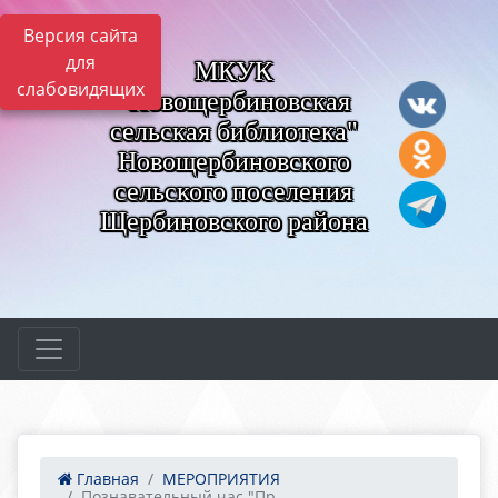
Версия сайта
для
МКУК
слабовидящих
"Новощербиновская
сельская библиотека"
Новощербиновского
сельского поселения
Щербиновского района
Главная
МЕРОПРИЯТИЯ
Познавательный час "Пр...