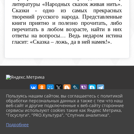
литературы «Народных сказок живая нить».
Сказки - одно из самых прекрасных
творений русского народа. Представленные
книги
приятно и полезно прочитать, либо
перечитать в любом возрасте, найти в них
ответы на вопросы… Ведь недаром истина
гласит: «Сказка – ложь, да в ней намек!».
Пользуясь нашим сайтом, вы соглашаетесь с политикой
обработки персональных данных а также с тем что наш
веб-сайт и другие подключенные к веб-сайту сторонние
2026 г. novosb.sherbok.ru
сервисы используют cookies такие как Яндекс Метрика,
Вход
"Госуслуги", "PRO.Культура", "Спутник аналитика".
Карта сайта
^
Политика обработки персональных данных
Подробнее
Сделано на KubCMS