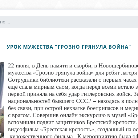
о ...
УРОК МУЖЕСТВА "ГРОЗНО ГРЯНУЛА ВОЙНА"
22 июня, в День памяти и скорби, в Новощербинов
мужества «Грозно грянула война» для ребят
лагер
Сотрудники библиотеки рассказали о первых часах
ещё спала мирным сном, когда перед всеми встал
первой приняла на себя удар гитлеровских войск. 
национальностей бывшего СССР – находясь в полн
без связи, при острой нехватке боеприпасов и мед
с врагом.
Совершив онлайн экскурсию в музей «Бре
вспомнили подвиг защитников Брестской крепости
видеофильм «Брестская крепость», созданный на о
художественного фильма. К мероприятию была оф