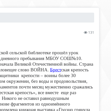
131
ской сельской библиотеке прошёл урок
я дневного пребывания МБОУ СОШ№10.
 начала Великой Отечественной войны.
Страна
о зловещее слово ВОЙНА.
Брест
ская крепость
Защитники крепости – воины более 30
ом окружении, без воды и продовольствия,
икаментов почти месяц мужественно сражались
стская крепость», все вместе еще раз
. Никого не оставил равнодушным
снове фрагментов из одноимённого
ормлена книжная выставка «Грозно грянула