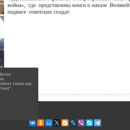
война», где представлены книги о начале Великой
подвиге советских солдат.
ботки
ие
okies такие как
тика".