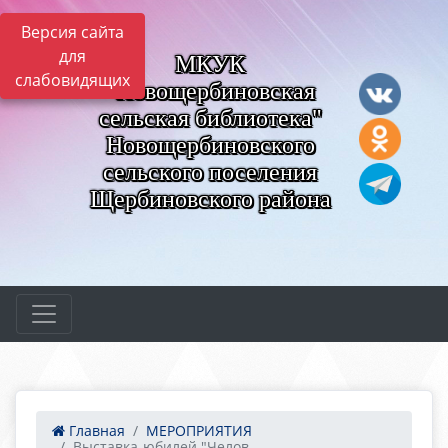
Версия сайта
для
МКУК
слабовидящих
"Новощербиновская
сельская библиотека"
Новощербиновского
сельского поселения
Щербиновского района
Главная
МЕРОПРИЯТИЯ
Выставка-юбилей "Челов...