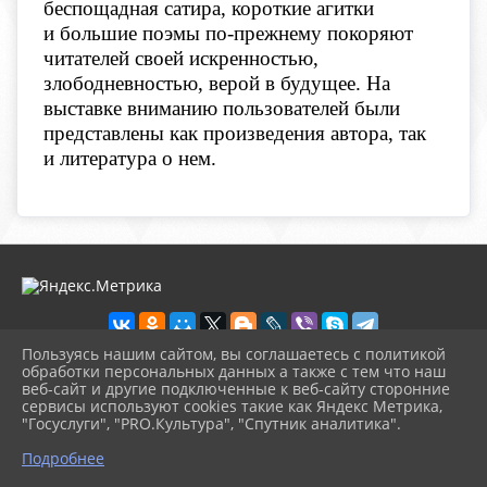
беспощадная сатира, короткие агитки
и большие поэмы по-прежнему покоряют
читателей своей искренностью,
злободневностью, верой в будущее. На
выставке вниманию пользователей были
представлены как произведения автора, так
и литература о нем.
Пользуясь нашим сайтом, вы соглашаетесь с политикой
обработки персональных данных а также с тем что наш
веб-сайт и другие подключенные к веб-сайту сторонние
2026 г. novosb.sherbok.ru
сервисы используют cookies такие как Яндекс Метрика,
Вход
"Госуслуги", "PRO.Культура", "Спутник аналитика".
Карта сайта
^
Политика обработки персональных данных
Подробнее